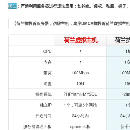
须知
：
严禁利用服务器进行违法应用：如钓鱼、侵权、私服、梯子、
【荷兰抗投诉服务器，仿牌主机，离岸DMCA抗投诉荷兰虚拟主
荷兰虚拟主机
荷兰
CPU
/
1
内存
/
1
G
带宽
100Mbps
100M
硬盘
10G
15
操作系统
PHP/html+MYSQL
仅li
独立IP
1个，可建5个网站
1
开通时间
24小时内
24
服务器管理面板
cpanel面板
新手