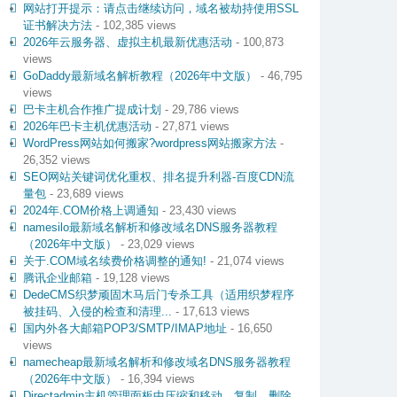
网站打开提示：请点击继续访问，域名被劫持使用SSL
证书解决方法
- 102,385 views
2026年云服务器、虚拟主机最新优惠活动
- 100,873
views
GoDaddy最新域名解析教程（2026年中文版）
- 46,795
views
巴卡主机合作推广提成计划
- 29,786 views
2026年巴卡主机优惠活动
- 27,871 views
WordPress网站如何搬家?wordpress网站搬家方法
-
26,352 views
SEO网站关键词优化重权、排名提升利器-百度CDN流
量包
- 23,689 views
2024年.COM价格上调通知
- 23,430 views
namesilo最新域名解析和修改域名DNS服务器教程
（2026年中文版）
- 23,029 views
关于.COM域名续费价格调整的通知!
- 21,074 views
腾讯企业邮箱
- 19,128 views
DedeCMS织梦顽固木马后门专杀工具（适用织梦程序
被挂码、入侵的检查和清理...
- 17,613 views
国内外各大邮箱POP3/SMTP/IMAP地址
- 16,650
views
namecheap最新域名解析和修改域名DNS服务器教程
（2026年中文版）
- 16,394 views
Directadmin主机管理面板中压缩和移动、复制、删除