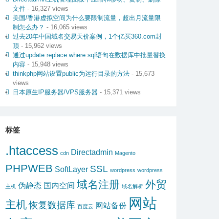
文件
- 16,327 views
美国/香港虚拟空间为什么要限制流量，超出月流量限
制怎么办？
- 16,065 views
过去20年中国域名交易天价案例，1个亿买360.com封
顶
- 15,962 views
通过update replace where sql语句在数据库中批量替换
内容
- 15,948 views
thinkphp网站设置public为运行目录的方法
- 15,673
views
日本原生IP服务器/VPS服务器
- 15,371 views
标签
.htaccess
Directadmin
cdn
Magento
PHPWEB
SSL
SoftLayer
wordpress
wordpress
域名注册
外贸
伪静态
国内空间
主机
域名解析
网站
主机
恢复数据库
网站备份
百度云