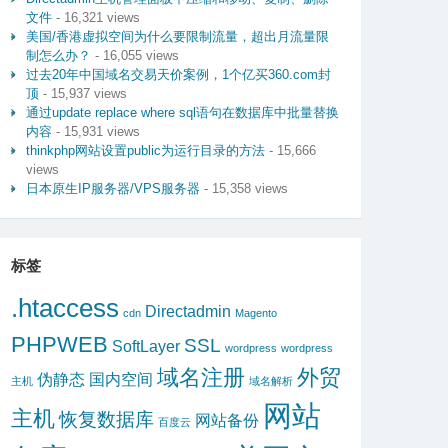
文件
- 16,321 views
美国/香港虚拟空间为什么要限制流量，超出月流量限
制怎么办？
- 16,055 views
过去20年中国域名交易天价案例，1个亿买360.com封
顶
- 15,937 views
通过update replace where sql语句在数据库中批量替换
内容
- 15,931 views
thinkphp网站设置public为运行目录的方法
- 15,666
views
日本原生IP服务器/VPS服务器
- 15,358 views
标签
.htaccess
Directadmin
cdn
Magento
PHPWEB
SSL
SoftLayer
wordpress
wordpress
域名注册
外贸
伪静态
国内空间
主机
域名解析
网站
主机
恢复数据库
网站备份
百度云