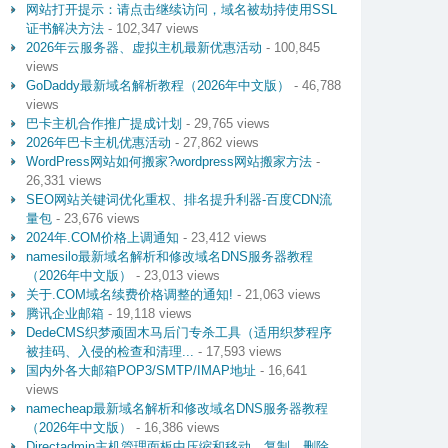
网站打开提示：请点击继续访问，域名被劫持使用SSL
证书解决方法
- 102,347 views
2026年云服务器、虚拟主机最新优惠活动
- 100,845
views
GoDaddy最新域名解析教程（2026年中文版）
- 46,788
views
巴卡主机合作推广提成计划
- 29,765 views
2026年巴卡主机优惠活动
- 27,862 views
WordPress网站如何搬家?wordpress网站搬家方法
-
26,331 views
SEO网站关键词优化重权、排名提升利器-百度CDN流
量包
- 23,676 views
2024年.COM价格上调通知
- 23,412 views
namesilo最新域名解析和修改域名DNS服务器教程
（2026年中文版）
- 23,013 views
关于.COM域名续费价格调整的通知!
- 21,063 views
腾讯企业邮箱
- 19,118 views
DedeCMS织梦顽固木马后门专杀工具（适用织梦程序
被挂码、入侵的检查和清理...
- 17,593 views
国内外各大邮箱POP3/SMTP/IMAP地址
- 16,641
views
namecheap最新域名解析和修改域名DNS服务器教程
（2026年中文版）
- 16,386 views
Directadmin主机管理面板中压缩和移动、复制、删除