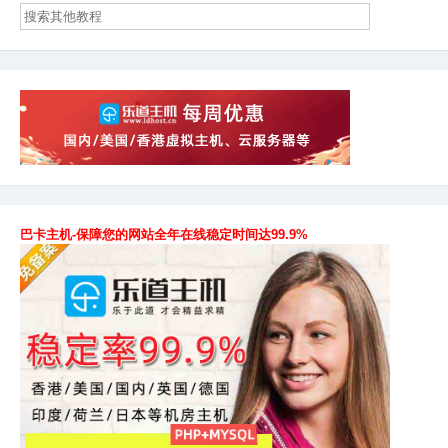
页
因
和
解
决
方
法
巴卡主机-保障您的网站全年在线稳定时间达99.9%