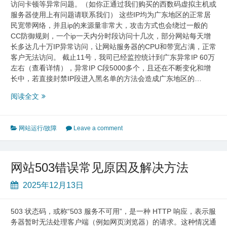
访问卡顿等异常问题。（如你正通过我们购买的西数码虚拟主机或
服务器使用上有问题请联系我们） 这些IP均为广东地区的正常居
民宽带网络，并且ip的来源量非常大，攻击方式也会绕过一般的
CC防御规则，一个ip一天内分时段访问十几次，部分网站每天增
长多达几十万IP异常访问，让网站服务器的CPU和带宽占满，正常
客户无法访问。 截止11号，我司已经监控统计到广东异常IP 60万
左右（查看详情），异常IP C段5000多个，且还在不断变化和增
长中，若直接封禁IP段进入黑名单的方法会造成广东地区的…
近
阅读全文
期
广
东
网站运行/故障
Leave a comment
地
区
肉
网站503错误常见原因及解决方法
鸡
IP
2025年12月13日
攻
击
503 状态码，或称“503 服务不可用”，是一种 HTTP 响应，表示服
网
务器暂时无法处理客户端（例如网页浏览器）的请求。这种情况通
站