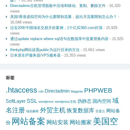
版）
- 16,382 views
Directadmin主机管理面板中压缩和移动、复制、删除文件
- 16,320
views
美国/香港虚拟空间为什么要限制流量，超出月流量限制怎么办？
-
16,048 views
过去20年中国域名交易天价案例，1个亿买360.com封顶
- 15,929
views
通过update replace where sql语句在数据库中批量替换内容
- 15,925
views
thinkphp网站设置public为运行目录的方法
- 15,661 views
日本原生IP服务器/VPS服务器
- 15,353 views
标签
.htaccess
PHPWEB
Directadmin
cdn
Magento
域
SSL
SoftLayer
伪静态
国内空间
wordpress
wordpress主机
名注册
外贸主机
恢复数据库
网站备
域名解析
百度云
网站备案
美国空
网站安装
网站搬家
份