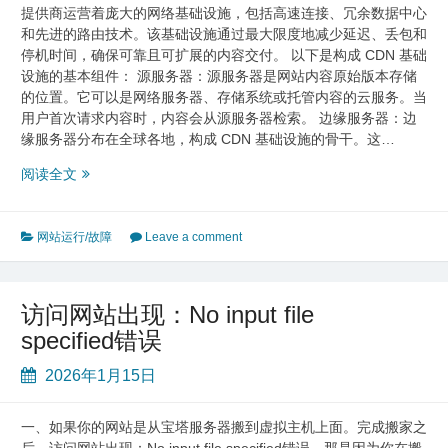
途、
提供商运营着庞大的网络基础设施，包括高速连接、冗余数据中心
优
和先进的路由技术。该基础设施通过最大限度地减少延迟、丢包和
缺
停机时间，确保可靠且可扩展的内容交付。 以下是构成 CDN 基础
点
设施的基本组件： 源服务器：源服务器是网站内容原始版本存储
有
的位置。它可以是网络服务器、存储系统或托管内容的云服务。当
哪
用户首次请求内容时，内容会从源服务器检索。 边缘服务器：边
些
缘服务器分布在全球各地，构成 CDN 基础设施的骨干。这…
什
阅读全文
么
是
内
网站运行/故障
Leave a comment
容
分
发
访问网站出现：No input file
网
specified错误
络
（CDN）？
2026年1月15日
它
是
如
一、如果你的网站是从宝塔服务器搬到虚拟主机上面。完成搬家之
何
后，访问网站出现：No input file specified错误，那是因为你在搬