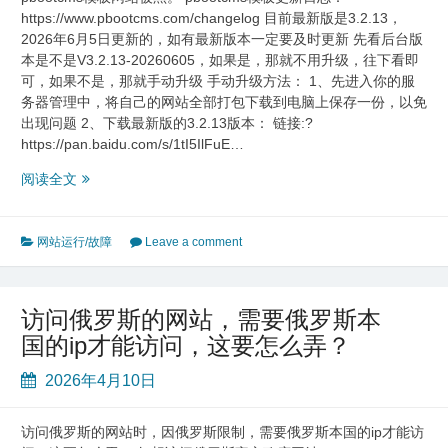
https://www.pbootcms.com/changelog 目前最新版是3.2.13，
2026年6月5日更新的，如有最新版本一定要及时更新 先看后台版
本是不是V3.2.13-20260605，如果是，那就不用升级，往下看即
可，如果不是，那就手动升级 手动升级方法： 1、先进入你的服
务器管理中，将自己的网站全部打包下载到电脑上保存一份，以免
出现问题 2、下载最新版的3.2.13版本： 链接:?
https://pan.baidu.com/s/1tI5IlFuE…
pbootcms
阅读全文
模
板
如
网站运行/故障
Leave a comment
何
升
级
访问俄罗斯的网站，需要俄罗斯本
做
国的ip才能访问，这要怎么弄？
好
防
2026年4月10日
护
访问俄罗斯的网站时，因俄罗斯限制，需要俄罗斯本国的ip才能访