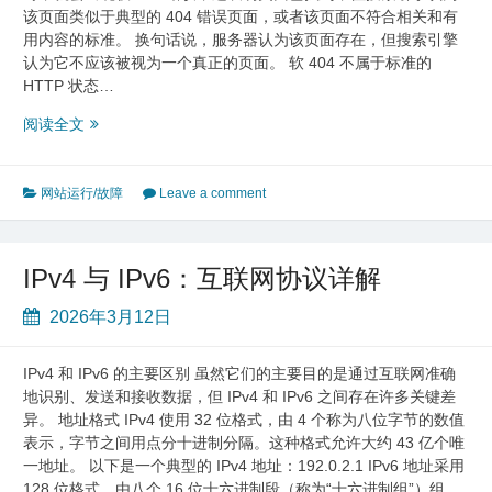
该页面类似于典型的 404 错误页面，或者该页面不符合相关和有
用内容的标准。 换句话说，服务器认为该页面存在，但搜索引擎
认为它不应该被视为一个真正的页面。 软 404 不属于标准的
HTTP 状态…
404
阅读全文
错
误：
原
网站运行/故障
Leave a comment
因
和
解
IPv4 与 IPv6：互联网协议详解
决
方
2026年3月12日
法
IPv4 和 IPv6 的主要区别 虽然它们的主要目的是通过互联网准确
地识别、发送和接收数据，但 IPv4 和 IPv6 之间存在许多关键差
异。 地址格式 IPv4 使用 32 位格式，由 4 个称为八位字节的数值
表示，字节之间用点分十进制分隔。这种格式允许大约 43 亿个唯
一地址。 以下是一个典型的 IPv4 地址：192.0.2.1 IPv6 地址采用
128 位格式，由八个 16 位十六进制段（称为“十六进制组”）组