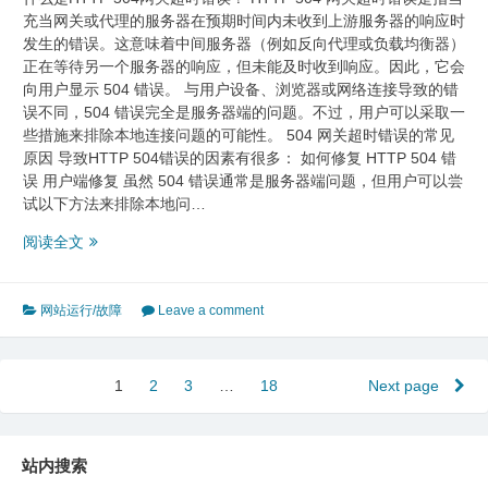
法
充当网关或代理的服务器在预期时间内未收到上游服务器的响应时
发生的错误。这意味着中间服务器（例如反向代理或负载均衡器）
正在等待另一个服务器的响应，但未能及时收到响应。因此，它会
向用户显示 504 错误。 与用户设备、浏览器或网络连接导致的错
误不同，504 错误完全是服务器端的问题。不过，用户可以采取一
些措施来排除本地连接问题的可能性。 504 网关超时错误的常见
原因 导致HTTP 504错误的因素有很多： 如何修复 HTTP 504 错
误 用户端修复 虽然 504 错误通常是服务器端问题，但用户可以尝
试以下方法来排除本地问…
访
阅读全文
问
网
站
网站运行/故障
Leave a comment
出
现
504
文
1
Page
2
Page
3
Page
…
18
Page
Next page
错
章
误
的
分
站内搜索
原