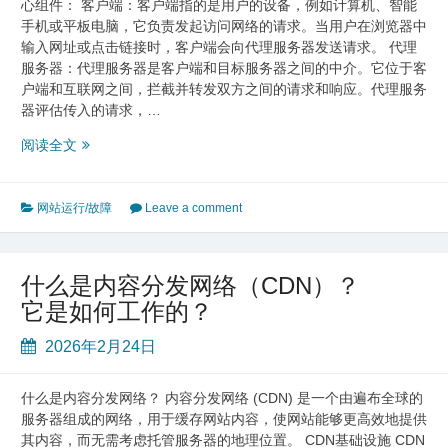
心组件： 客户端：客户端指的是用户的设备，例如计算机、智能
手机或平板电脑，它负责发起访问网络的请求。当用户在浏览器中
输入网址或点击链接时，客户端会向代理服务器发送请求。 代理
服务器：代理服务器是客户端和目标服务器之间的中介。它位于客
户端和互联网之间，拦截并转发双方之间的请求和响应。代理服务
器评估传入的请求，…
什
阅读全文
么
是
代
网站运行/故障
Leave a comment
理
服
务
什么是内容分发网络（CDN）？
器？
它是如何工作的？
工
作
2026年2月24日
原
理、
类
什么是内容分发网络？ 内容分发网络 (CDN) 是一个由遍布全球的
型、
服务器组成的网络，用于缓存网站内容，使网站能够更高效地提供
用
其内容，而无需考虑托管服务器的地理位置。 CDN基础设施 CDN