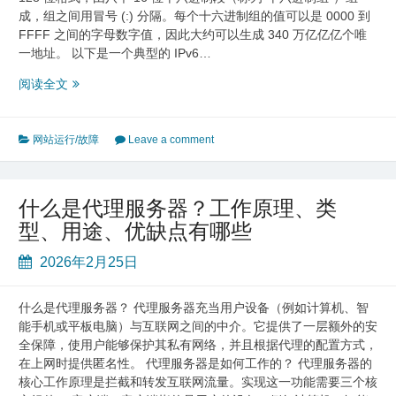
成，组之间用冒号 (:) 分隔。每个十六进制组的值可以是 0000 到
FFFF 之间的字母数字值，因此大约可以生成 340 万亿亿亿个唯
一地址。 以下是一个典型的 IPv6…
IPv4
阅读全文
与
IPv6：
互
网站运行/故障
Leave a comment
联
网
协
什么是代理服务器？工作原理、类
议
型、用途、优缺点有哪些
详
解
2026年2月25日
什么是代理服务器？ 代理服务器充当用户设备（例如计算机、智
能手机或平板电脑）与互联网之间的中介。它提供了一层额外的安
全保障，使用户能够保护其私有网络，并且根据代理的配置方式，
在上网时提供匿名性。 代理服务器是如何工作的？ 代理服务器的
核心工作原理是拦截和转发互联网流量。实现这一功能需要三个核