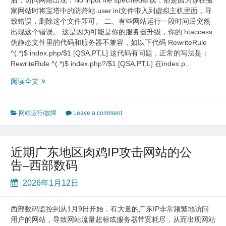
工
家网站时将宝塔中的防跨站.user.ini文件带入到虚拟主机里面，导
作
致错误，删除这个文件即可。 二、有些网站运行一段时间后突然
的？
出现这个错误。 这是因为可能是你的服务器升级，你的.htaccess
伪静态文件里的代码和服务器不兼容，如以下代码 RewriteRule
^(.*)$ index.php/$1 [QSA,PT,L] 这代码有问题，正常的写法是：
RewriteRule ^(.*)$ index.php?/$1 [QSA,PT,L] 在index.p…
访
阅读全文
问
网
站
网站运行/故障
Leave a comment
出
现：
No
近期广东地区肉鸡IP攻击网站的公
input
告–西部数码
file
specified
2026年1月12日
错
误
西部数码监控到从1月9日开始，有大量的广东IP非常频繁地访问
用户的网站，导致网站流量超标或服务器带宽耗尽，从而出现网站