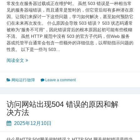
常发生在服务器过载或正在维护时。 虽然 503 错误是一种相当常
的
见的服务器端错误，而且通常是暂时的，但它背后却有多种潜在原
公
因。让我们来探讨一下这些问题，学习如何解决，甚至如何预防它
告
们在未来再次发生。 什么原因会导致 503 错误？ 503 状态码通常
–
被称为“服务不可用”，因此错误背后的根本原因起初可能有些模糊
西
不清。 虽然 HTTP 规范中没有 503 的官方子代码，但Web 服务
部
器或托管平台通常会包含一些额外的详细信息，以帮助指示问题的
数
性质。 以下是一些与 503…
码
网
阅读全文
站
503
错
网站运行/故障
Leave a comment
误
常
见
访问网站出现504 错误的原因和解
原
决方法
因
及
2025年12月10日
解
决
方
什么是HTTP 504网关超时错误？ HTTP 504 网关超时错误是指当