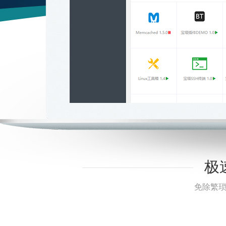
极
免除繁琐