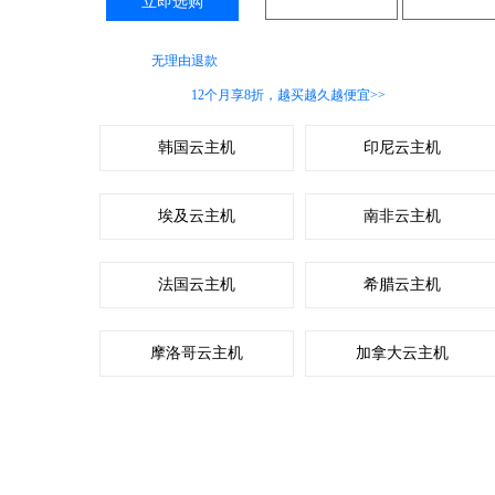
立即选购
咨询客服
更多配
不支持
无理由退款
服务
柬埔寨云主机
12个月享8折，越买越久越便宜>>
韩国云主机
印尼云主机
埃及云主机
南非云主机
法国云主机
希腊云主机
摩洛哥云主机
加拿大云主机