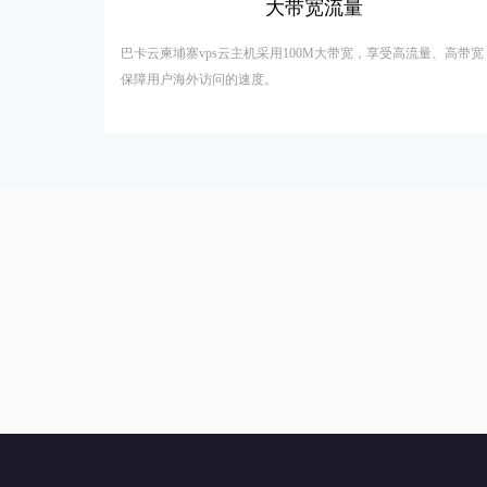
大带宽流量
巴卡云柬埔寨vps云主机采用100M大带宽，享受高流量、高带宽
保障用户海外访问的速度。