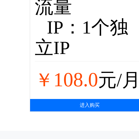
流量
IP：1个独
立IP
108.0
￥
元/
进入购买