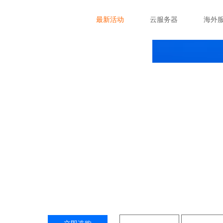
最新活动
云服务器
海外
柬埔寨云主机
巴卡云服务器(柬埔寨云服务器)提供柬埔寨云主机，还
南、柬埔寨、摩洛哥、埃及、南非、美国硅谷、美国华盛
酋等，域名注册及查询等企业业务一站式服务，提供优质的