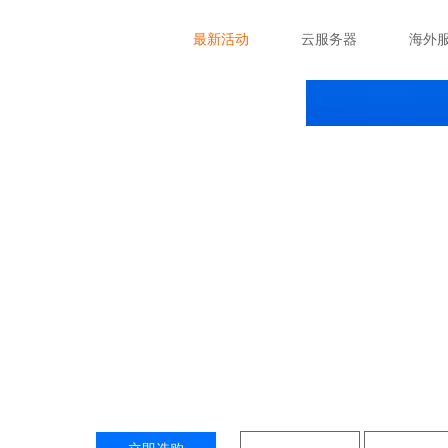
最新活动
云服务器
海外
香港高防云服务器
巴卡云服务器(香港高防云服务器)提供香港云服务器租
供国内云服务器包括：淮安、中山、大连、南昌、合肥、
等企业业务一站式服务，通过美国云服务平台，提供优质的