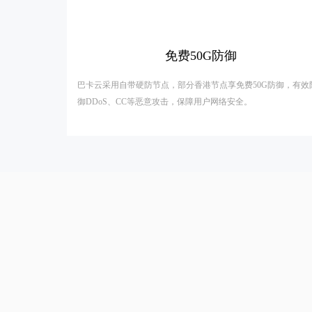
免费50G防御
巴卡云采用自带硬防节点，部分香港节点享免费50G防御，有效
御DDoS、CC等恶意攻击，保障用户网络安全。