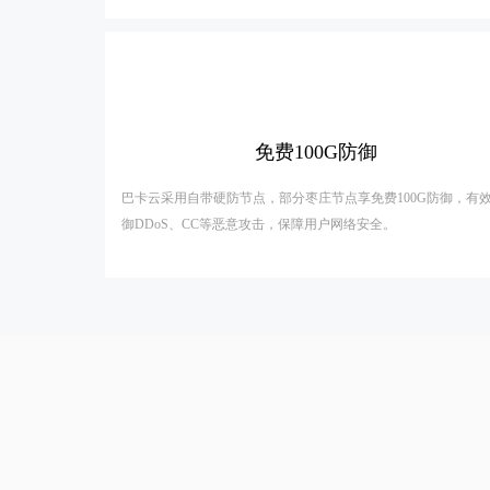
免费100G防御
巴卡云采用自带硬防节点，部分枣庄节点享免费100G防御，有
御DDoS、CC等恶意攻击，保障用户网络安全。