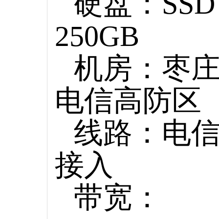
硬盘：SSD
250GB
机房：枣
电信高防区
线路：电
接入
带宽：