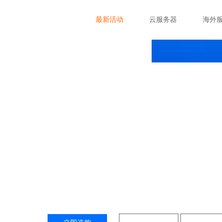
最新活动
云服务器
海外
枣庄服务器租用
巴卡云服务器(枣庄服务器)提供枣庄服务器租用，包括
等，提供枣庄服务器租用、枣庄高防服务器、枣庄BGP
服务平台中心，我们对面向枣庄地区的用户提供优质的枣庄