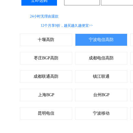
立即选购
咨询客服
推荐配置
支持
24小时无理由退款
服务
宁波服务器
12个月享9折，越买越久越便宜>>
十堰高防
宁波电信高防
枣庄BGP高防
成都电信高防
成都联通高防
镇江联通
上海BGP
台州BGP
昆明电信
宁波移动