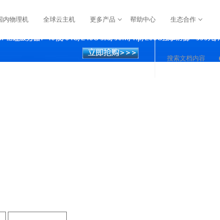
国内物理机
全球云主机
更多产品
帮助中心
生态合作
搜索文档内容
：绍兴、宿迁、福州、枣庄、十堰、秦皇岛、成都、武汉
器，域名注册及查询等企业业务一站式服务，通过宁波云
防服务器及宁波vps主机租赁托管业务。