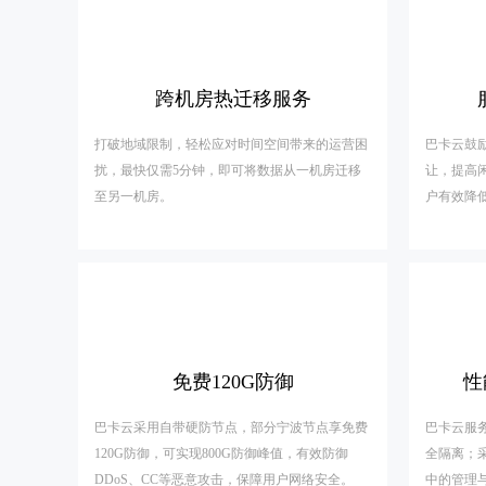
跨机房热迁移服务
打破地域限制，轻松应对时间空间带来的运营困
巴卡云鼓
扰，最快仅需5分钟，即可将数据从一机房迁移
让，提高
至另一机房。
户有效降
免费120G防御
性
巴卡云采用自带硬防节点，部分宁波节点享免费
巴卡云服
120G防御，可实现800G防御峰值，有效防御
全隔离；
DDoS、CC等恶意攻击，保障用户网络安全。
中的管理