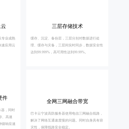
上云
三层存储技术
以专业成熟
缓存、沉淀、备份层，三层分别对数据进行处
快速应用云
理、缓存与灾备，三层间实时同步，数据安全性
达到99.999%，高可用性达到99.99%。
硬件
全网三网融合带宽
务器，同时
巴卡云宁波高防服务器使用电信三网融合线路，
3内存、高速
解决了网络互通速度慢的问题。同时自身具有容
分钟级响应速
灾性，保障线路安全稳定。