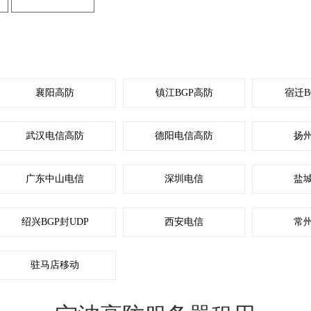
产品价格
襄阳高防
镇江BGP高防
宿迁B
武汉电信高防
德阳电信高防
扬
广东中山电信
深圳电信
盐
绍兴BGP封UDP
西安电信
常
驻马店移动