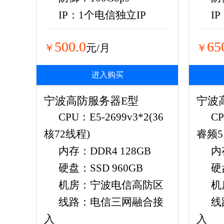
IP：1个电信独立IP
I
500.0
65
￥
元/月
￥
进入购买
宁波高防服务器E型
宁波
CPU：E5-2699v3*2(36
CP
核72线程)
睿频5.
内存：DDR4 128GB
内
硬盘：SSD 960GB
硬
机房：宁波电信高防区
机
线路：电信三网融合接
线
入
入