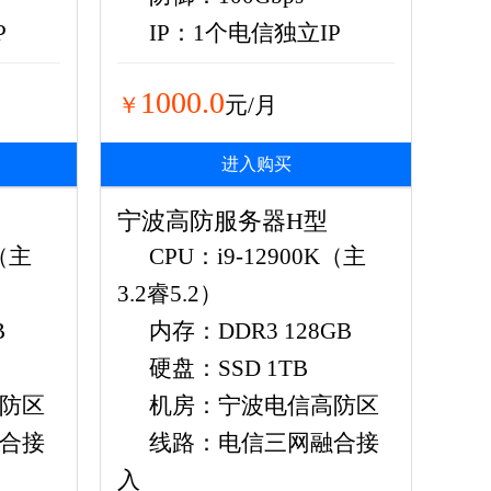
P
IP：1个电信独立IP
1000.0
￥
元/月
进入购买
宁波高防服务器H型
K（主
CPU：i9-12900K（主
3.2睿5.2）
B
内存：DDR3 128GB
硬盘：SSD 1TB
防区
机房：宁波电信高防区
合接
线路：电信三网融合接
入