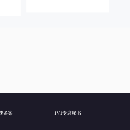
快速备案
1V1专席秘书