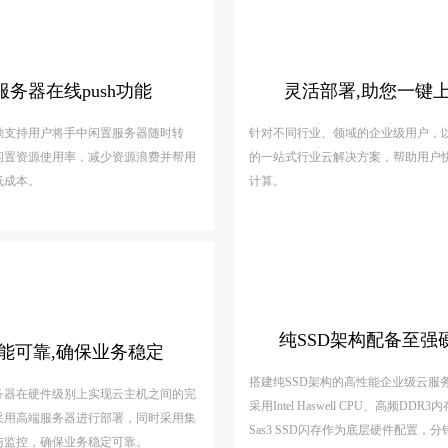
服务器在线push功能
灵活部署,助您一键
励支持用户将手中闲置服务器随时转
针对不同行业、领域的企业级用户，
闲置资源使用率，减少资源浪费并帮用
的一站式行业云解决方案，帮助用户
低成本。
计算。
纯SSD架构配备至强
能可靠,确保业务稳定
搭建纯SSD架构的高性能企业级云服
务器在硬件级别上实现云主机之间的完
采用Intel Haswell CPU、高频DDR
采用高端服务器进行部署，同时采用集
Sas3 SSD闪存作为底层硬件配置，
与监控，确保业务稳定可靠。