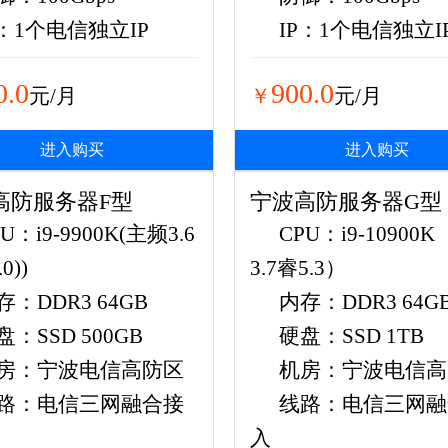
P：1个电信独立IP
IP：1个电信独立I
0.0
900.0
元/月
￥
元/月
进入购买
进入购买
高防服务器F型
宁波高防服务器G型
U：i9-9900K(主频3.6
CPU：i9-10900
0))
3.7睿5.3）
存：DDR3 64GB
内存：DDR3 64G
盘：SSD 500GB
硬盘：SSD 1TB
房：宁波电信高防区
机房：宁波电信高
路：电信三网融合接
线路：电信三网融
入