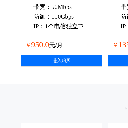
带宽：50Mbps
带
防御：100Gbps
防
IP：1个电信独立IP
I
950.0
13
￥
元/月
￥
进入购买
全