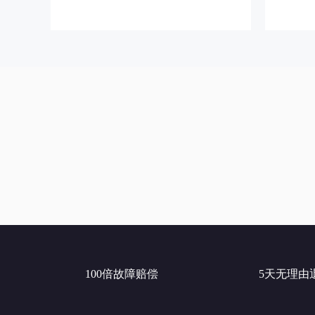
100倍故障赔偿
5天无理由