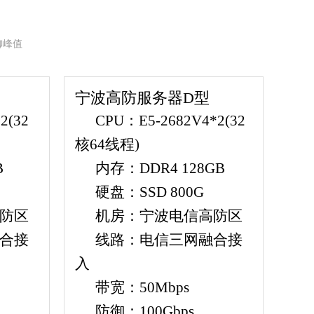
防御峰值
宁波高防服务器D型
2(32
CPU：E5-2682V4*2(32
核64线程)
B
内存：DDR4 128GB
硬盘：SSD 800G
防区
机房：宁波电信高防区
合接
线路：电信三网融合接
入
带宽：50Mbps
防御：100Gbps