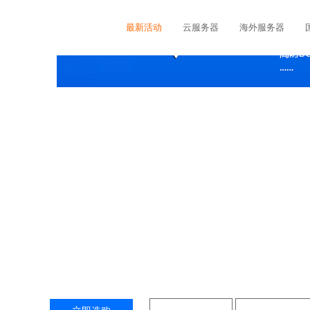
最新活动
云服务器
海外服务器
宁波服务器租用
巴卡云服务器(宁波服务器)提供宁波服务器租用，包括国内
等，提供宁波服务器租用、宁波高防服务器、宁波独立服务
服务平台中心，我们对面向宁波地区的用户提供优质的宁波高