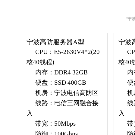
?宁波
宁波高防服务器A型
宁波
CPU：E5-2630V4*2(20
CP
核40线程)
核40
内存：DDR4 32GB
内
硬盘：SSD 400GB
硬
机房：宁波电信高防区
机
线路：电信三网融合接
线
入
入
带宽：50Mbps
带
防御：100Gbps
防