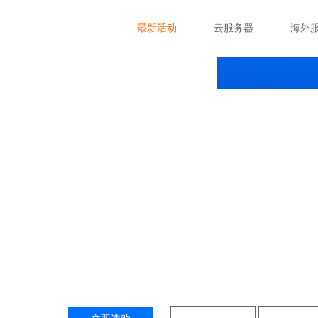
最新活动
云服务器
海外
香港沙田服务器租用
巴卡云服务器(香港沙田服务器)提供香港CN2服务器租用
日本、新加坡、菲律宾、法国、德国、英国等，提供香港
一站式服务，通过香港云服务平台中心，我们对面向香港